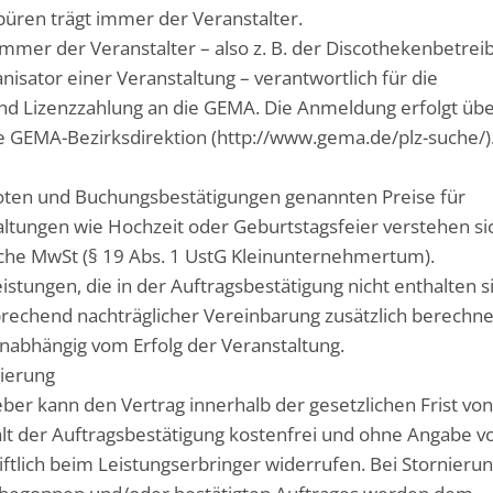
üren trägt immer der Veranstalter.
t immer der Veranstalter – also z. B. der Discothekenbetrei
nisator einer Veranstaltung – verantwortlich für die
d Lizenzzahlung an die GEMA. Die Anmeldung erfolgt üb
e GEMA-Bezirksdirektion (http://www.gema.de/plz-suche/)
boten und Buchungsbestätigungen genannten Preise für
altungen wie Hochzeit oder Geburtstagsfeier verstehen si
che MwSt (§ 19 Abs. 1 UstG Kleinunternehmertum).
istungen, die in der Auftragsbestätigung nicht enthalten s
echend nachträglicher Vereinbarung zusätzlich berechne
unabhängig vom Erfolg der Veranstaltung.
nierung
ber kann den Vertrag innerhalb der gesetzlichen Frist vo
lt der Auftragsbestätigung kostenfrei und ohne Angabe v
ftlich beim Leistungserbringer widerrufen. Bei Stornieru