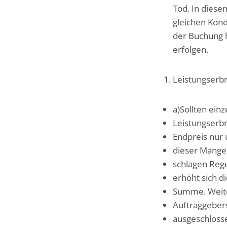
Tod. In diese
gleichen Kond
der Buchung h
erfolgen.
Leistungserb
a)Sollten ein
Leistungserbr
Endpreis nur 
dieser Mange
schlagen Regu
erhöht sich d
Summe. Weite
Auftraggebers
ausgeschloss