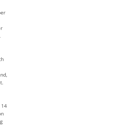
ber
er
.
ch
ind,
t.
n 14
on
ng