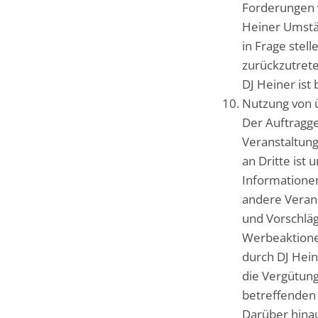
Forderungen v
Heiner Umstä
in Frage stell
zurückzutrete
DJ Heiner ist
Nutzung von 
Der Auftragge
Veranstaltung
an Dritte ist 
Informationen
andere Verans
und Vorschläg
Werbeaktione
durch DJ Hei
die Vergütung
betreffenden
Darüber hina