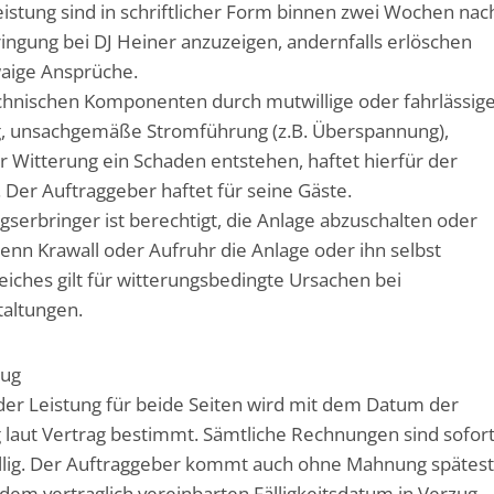
istung sind in schriftlicher Form binnen zwei Wochen nac
ingung bei DJ Heiner anzuzeigen, andernfalls erlöschen
waige Ansprüche.
echnischen Komponenten durch mutwillige oder fahrlässig
, unsachgemäße Stromführung (z.B. Überspannung),
r Witterung ein Schaden entstehen, haftet hierfür der
 Der Auftraggeber haftet für seine Gäste.
ngserbringer ist berechtigt, die Anlage abzuschalten oder
nn Krawall oder Aufruhr die Anlage oder ihn selbst
eiches gilt für witterungsbedingte Ursachen bei
altungen.
zug
t der Leistung für beide Seiten wird mit dem Datum der
 laut Vertrag bestimmt. Sämtliche Rechnungen sind sofor
ällig. Der Auftraggeber kommt auch ohne Mahnung spätes
dem vertraglich vereinbarten Fälligkeitsdatum in Verzug.