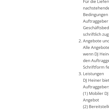
Für die Liefe
nachstehend
Bedingungen b
Auftraggeber 
Geschäftsbedi
schriftlich z
Angebote und
Alle Angebote
wenn DJ Hein
den Auftragge
Schriftform f
Leistungen
DJ Heiner bie
Auftraggebers
(1) Mobiler D
Angebot
(2) Bereitstel