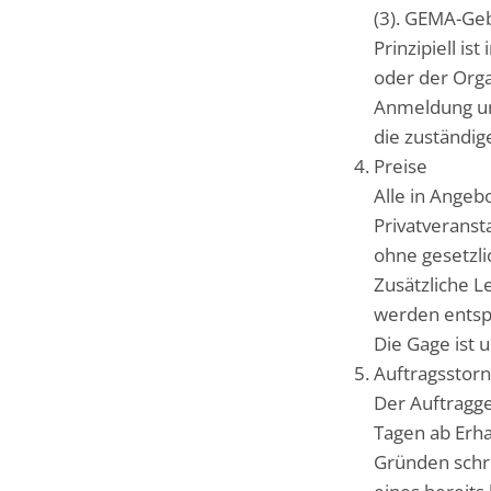
(3). GEMA-Geb
Prinzipiell is
oder der Orga
Anmeldung un
die zuständig
Preise
Alle in Ange
Privatveranst
ohne gesetzli
Zusätzliche Le
werden entspr
Die Gage ist 
Auftragsstor
Der Auftragge
Tagen ab Erha
Gründen schri