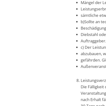
Mängel der Le
Leistungserbr
sämtliche et
b)Sollte an t
Beschädigung
Diebstahl ode
Auftraggeber.
c) Der Leistu
abzubauen, we
gefährden. Gl
Außenveranst
Leistungsver
Die Fälligkei
Veranstaltung
nach Erhalt f
30 Tage nach 