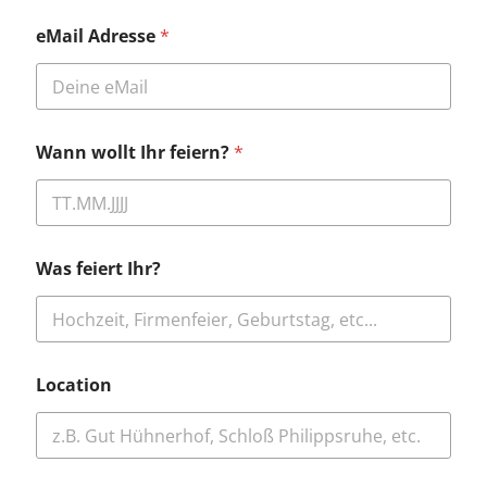
W
eMail Adresse
*
a
n
n
N
a
c
Wann wollt Ihr feiern?
*
h
r
i
c
h
t
Was feiert Ihr?
L
o
c
a
t
Location
i
o
n